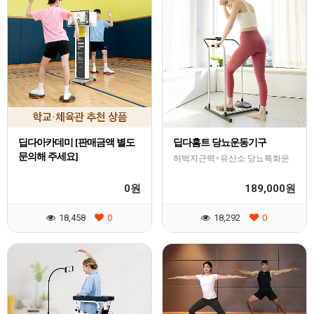
딥다아카데미 [판매금액 별도
딥다홈트 당뇨운동기구
문의해 주세요]
허벅지근력+유산소 당뇨특화운
동!
0
189,000
원
원
18,458
0
18,292
0