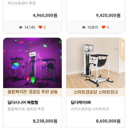
주간보호센터 추천
4,960,000
9,420,000
원
원
14,145
0
10,815
0
딥다시니어 복합형
딥다케어100
종합복지관, 경로당 추천
스마스경로당 스마트워크
8,238,000
8,600,000
원
원