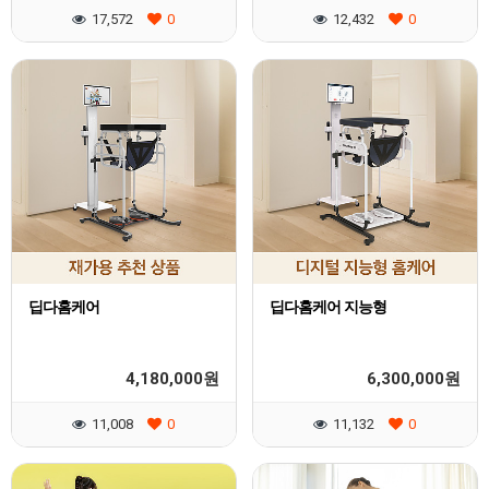
17,572
0
12,432
0
딥다홈케어
딥다홈케어 지능형
4,180,000
6,300,000
원
원
11,008
0
11,132
0