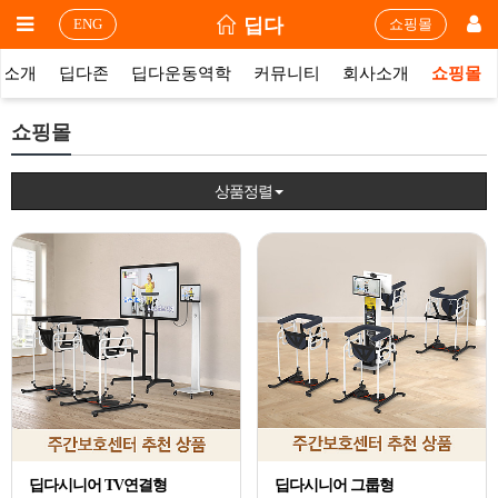
딥다
ENG
쇼핑몰
품소개
딥다존
딥다운동역학
커뮤니티
회사소개
쇼핑몰
쇼핑몰
상품정렬
딥다시니어 TV연결형
딥다시니어 그룹형