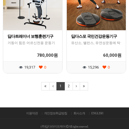
딥다트레이너 보행훈련기구
딥다스포 국민건강운동기구
거동이 힘든 어르신전용 운동기
유산소, 밸런스, 유연성운동에 탁
구
월해요!
780,000
60,000
원
원
19,317
0
15,296
0
1
2
이용약관
개인정보취급방침
회사소개
ENGLISH
(주)딥다라이프케어
All rights reserved.