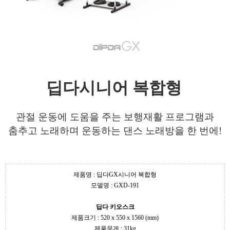
딥다시니어 복합형
관절 운동에 도움을 주는 보행재활 프로그램과
춤추고 노래하며 운동하는 댄스 노래방을 한 번에!
제품명 :
딥다GX시니어 복합형
모델명 :
GXD-191
딥다 키오스크
제품크기 :
520 x 550 x 1560 (mm)
제품무게 :
31kg