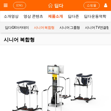
딥다
ENG
쇼핑몰
소개영상
영상 콘텐츠
제품소개
딥다존
딥다운동역학
딥다GX아카데미
시니어 복합형
시니어 그룹형
시니어 TV연결형
시니어 복합형