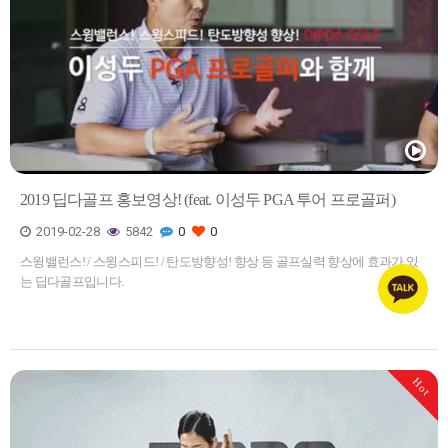
2019 딥다골프 홍보영상! (feat. 이성두 PGA 투어 프로골퍼)
2019-02-28
5842
0
0
스윙밸런스! / 스윙스피드! / 탄도방향성! 향상 등 골프실력 향상에 효과가 있
는 딥다골프입니다.
Hot