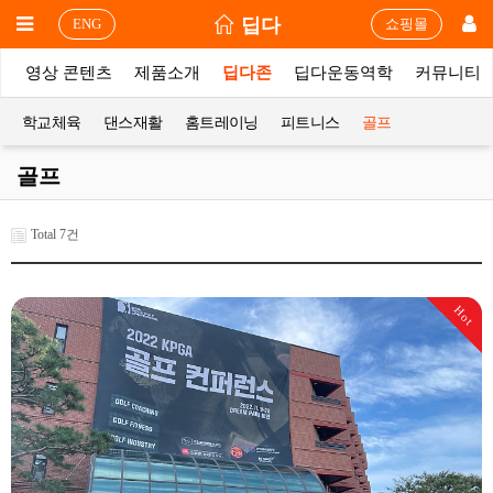
딥다
ENG
쇼핑몰
상
영상 콘텐츠
제품소개
딥다존
딥다운동역학
커뮤니티
학교체육
댄스재활
홈트레이닝
피트니스
골프
골프
Total 7건
Hot