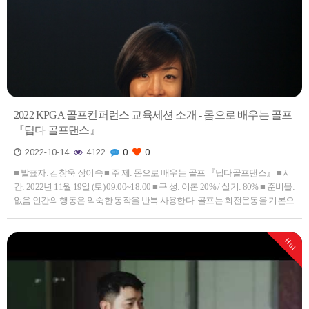
2022 KPGA 골프컨퍼런스 교육세션 소개 - 몸으로 배우는 골프
『딥다 골프댄스』
2022-10-14
4122
0
0
■ 발표자: 김창욱 장이숙 ■ 주 제: 몸으로 배우는 골프 『딥다골프댄스』 ■ 시
간: 2022년 11월 19일 (토) 09:00~18:00 ■ 구 성: 이론 20% / 실기: 80% ■ 준비물:
없음 인간의 행동은 익숙한 동작을 반복 사용한다. 골프는 회전운동을 기본으
로 스윙을 할 때 효율이 더 좋아지는 운동이다. 하지만 인간행동에서 몸통과
골반의 회전은…
Hot