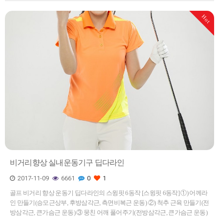
Hot
비거리향상 실내운동기구 딥다라인
2017-11-09
6661
0
1
골프 비거리 향상 운동기 딥다라인의 스윙핏 6동작​ [스윙핏 6동작] ①) 어께라
인 만들기(승모근상부, 후방삼각근, 측면비복근 운동) ②) 척추 근육 만들기(전
방삼각근, 큰가슴근 운동) ③ 뭉친 어깨 풀어주기(전방삼각근, 큰가슴근 운동)