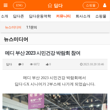
딥다
ENG
쇼핑몰
품소개
딥다존
딥다운동역학
커뮤니티
회사소개
쇼핑몰
뉴스미디어
1:1문의
뉴스미디어
메디 부산 2023 시민건강 박람회 참여
딥다
0
6072
0
2023.10.20 10:46
메디 부산 2023 시민건강 박람회에서
딥다 GX 시니어가 2부스에 나가게 되었습니다.