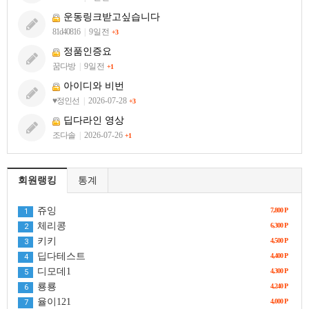
운동링크받고싶습니다
81d40816
|
9일전
+3
정품인증요
꿈다방
|
9일전
+1
아이디와 비번
♥정인선
|
2026-07-28
+3
딥다라인 영상
조다솔
|
2026-07-26
+1
회원랭킹
통계
쥬잉
7,800 P
1
체리콩
6,300 P
2
키키
4,500 P
3
딥다테스트
4,400 P
4
디모데1
4,300 P
5
룡룡
4,240 P
6
율이121
4,000 P
7