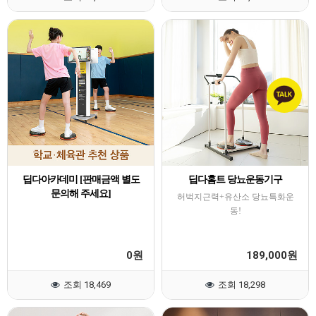
딥다아카데미 [판매금액 별도
딥다홈트 당뇨운동기구
문의해 주세요]
허벅지근력+유산소 당뇨특화운
동!
0
189,000
원
원
조회 18,469
조회 18,298