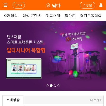
딥다
ENG
쇼핑몰
소개영상
영상 콘텐츠
제품소개
딥다존
딥다운동역학
소개영상
더보기 +