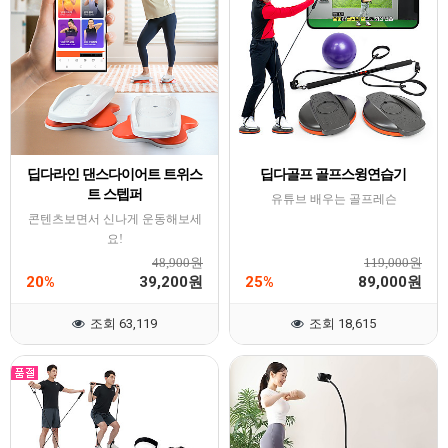
딥다라인 댄스다이어트 트위스
딥다골프 골프스윙연습기
트 스텝퍼
유튜브 배우는 골프레슨
콘텐츠보면서 신나게 운동해보세
요!
48,900원
119,000원
20%
39,200
25%
89,000
원
원
조회 63,119
조회 18,615