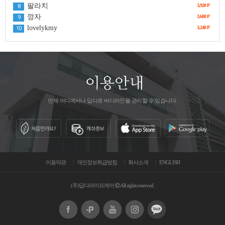
팔라치
3,920 P
8
깡자
3,600 P
9
lovelykmy
3,240 P
10
언제 어디에서나 딥다로 바디라인을 관리할 수 있습니다.
이용약관
개인정보취급방침
회사소개
ENGLISH
(주)딥다라이프케어
All rights reserved.