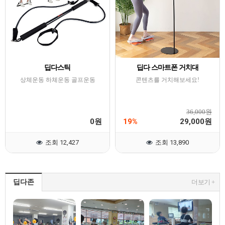
딥다스틱
딥다 스마트폰 거치대
상체운동 하체운동 골프운동
콘텐츠를 거치해보세요!
36,000원
0
19%
29,000
원
원
조회 12,427
조회 13,890
딥다존
더보기 +