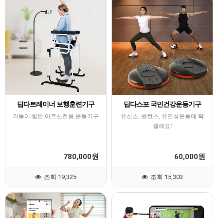
딥다트레이너 보행훈련기구
딥다스포 국민건강운동기구
거동이 힘든 어르신전용 운동기구
유산소, 밸런스, 유연성운동에 탁
월해요!
780,000
60,000
원
원
조회 19,325
조회 15,303