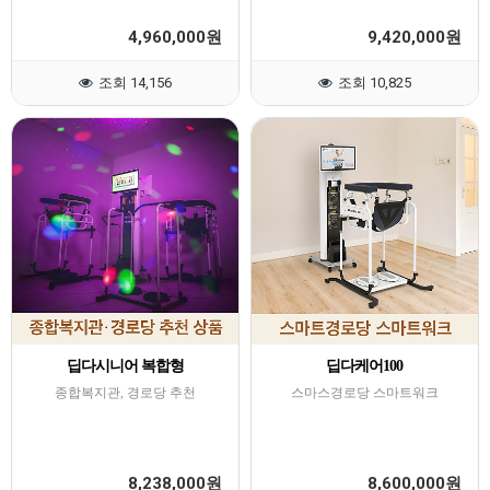
4,960,000
9,420,000
원
원
조회 14,156
조회 10,825
딥다시니어 복합형
딥다케어100
종합복지관, 경로당 추천
스마스경로당 스마트워크
8,238,000
8,600,000
원
원