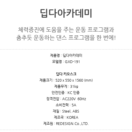
딥다아카데미
체력증진에 도움을 주는 운동 프로그램과
춤추듯 운동하는 댄스 프로그램을 한 번에!
제품명 :
딥다아카데미
모델명 :
GXD-191
딥다 키오스크
제품크기 :
520 x 550 x 1560 (mm)
제품무게 :
31kg
안전인증 :
KC 인증
정격전압 :
AC220V 60Hz
소비전력 :
5A
재질 :
Steel, ABS
제조국 : KOREA
제조원 : REDESIGN.Co.,LTD.