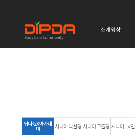
소개영상
딥다GX아카데
시니어 복합형
시니어 그룹형
시니어 TV
미