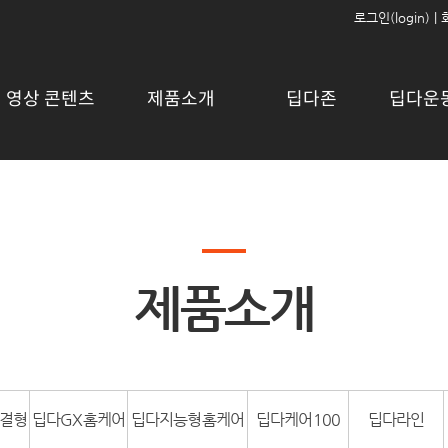
로그인(login)
|
영상 콘텐츠
제품소개
딥다존
딥다운
제품소개
연결형
딥다GX홈케어
딥다지능형홈케어
딥다케어100
딥다라인