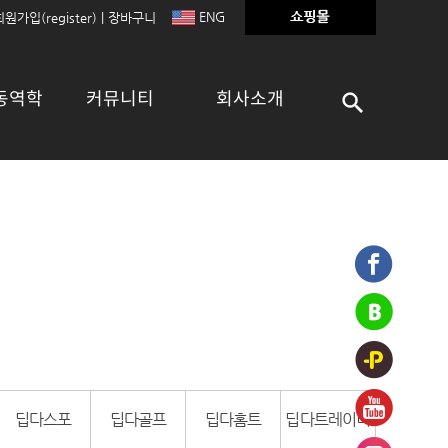
ENG
회원가입(register)
|
장바구니
동역학
커뮤니티
회사소개
딥다스포
딥다골프
딥다홈트
딥다트레이너