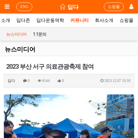
딥다
ENG
쇼핑몰
품소개
딥다존
딥다운동역학
커뮤니티
회사소개
쇼핑몰
뉴스미디어
1:1문의
뉴스미디어
2023 부산 서구 의료관광축제 참여
딥다
0
6144
0
2023.12.07 10:18