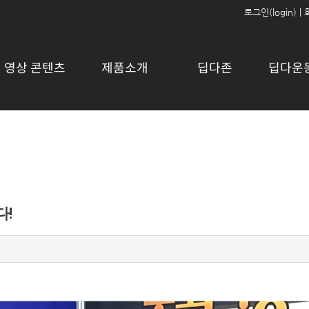
로그인(login)
|
영상 콘텐츠
제품소개
딥다존
딥다운
다!