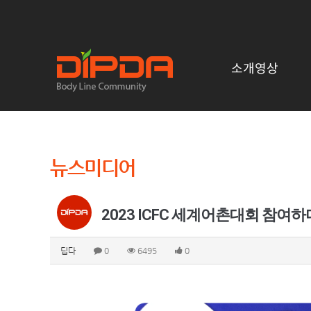
소개영상
뉴스미디어
2023 ICFC 세계어촌대회 참여하
딥다
0
6495
0