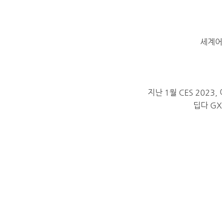
세계어
지난 1월 CES 202
딥다 G