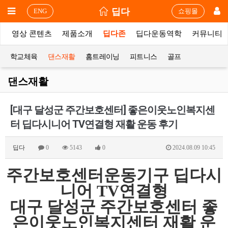
딥다
ENG
쇼핑몰
상
영상 콘텐츠
제품소개
딥다존
딥다운동역학
커뮤니티
학교체육
댄스재활
홈트레이닝
피트니스
골프
댄스재활
[대구 달성군 주간보호센터] 좋은이웃노인복지센
터 딥다시니어 TV연결형 재활 운동 후기
딥다
0
5143
0
2024.08.09 10:45
주간보호센터운동기구 딥다시
니어 TV연결형
대구 달성군 주간보호센터 좋
은이웃노인복지센터 재활 운