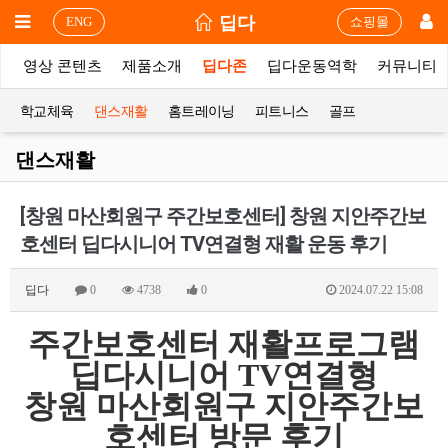
딥다
ENG
쇼핑몰
상
영상 콘텐츠
제품소개
딥다존
딥다운동역학
커뮤니티
학교체육
댄스재활
홈트레이닝
피트니스
골프
댄스재활
[창원 마산회원구 주간보호센터] 창원 지안주간보
호센터 딥다시니어 TV연결형 재활 운동 후기
딥다
0
4738
0
2024.07.22 15:08
주간보호센터 재활프로그램
딥다시니어 TV연결형
창원 마산회원구 지안주간보
호센터 방문 후기