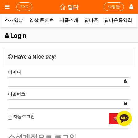
딥다
ENG
쇼핑몰
소개영상
영상 콘텐츠
제품소개
딥다존
딥다운동역학
Login
Have a Nice Day!
아이디
비밀번호
자동로그인
로그인
소셜계정으로 로그인