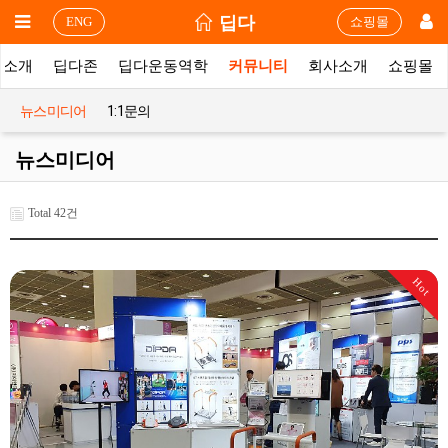
딥다
ENG
쇼핑몰
품소개
딥다존
딥다운동역학
커뮤니티
회사소개
쇼핑몰
뉴스미디어
1:1문의
뉴스미디어
Total 42건
Hot