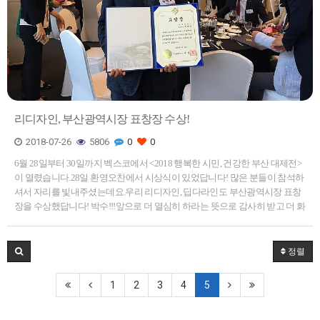
리디자인, 부산광역시장 표창장 수상!
2018-07-26
5806
0
0
6월 28일부터 30일까지 벡스코에서 <2018 행복한 시민, 건강한 부산 대제전>
이 열렸습니다.28일 환영오찬에서 시상식이 있었답니다! 많은 분들이 참석하
셔서 자리를 빛내주셨는데요.우리 리디자인, 딥다라인도 부산광역시장 표창
장을 수상했답니다! 박수!!!앞으로 더 열심히 하라는 뜻으로 감사히 받고 더 화
이팅 하겠습니다! [이 게시물은 딥다님에 의…
정렬
1
2
3
4
5