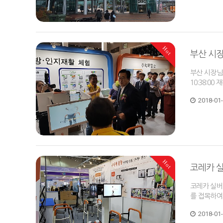
Hot
부산 시
부산 시장님
10:38:00
2018-01
Hot
코레카 
코레카 실버
를 접목하여노
2018-01