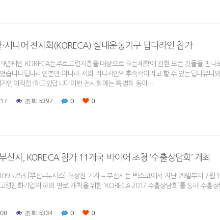
·시니어 전시회(KORECA) 실내운동기구 딥다라인 참가
 9년째인 KORECA는주로고령자층을 대상으로 하는재활에 관한 모든 것들을 만나
었습니다딥다라인뿐만 아니라 저희 리디자인의후속작이라고 할 수 있는딥다유니와딥다
디자인이직접!하고있답니다이번 전시회에는 특별히 동아…
-17
조회 5397
0
0
 부산시, KORECA 참가 11개국 바이어 초청 ‘수출상담회’ 개최
-30 09:52:53 [부산=뉴시스] 허상천 기자 = 부산시는 벡스코에서 지난 29일부터 
서 고령친화기업의 해외 판로 개척을 위한 ‘KORECA 2017 수출상담회’를 통해 수출상담이
-08
조회 5334
0
0