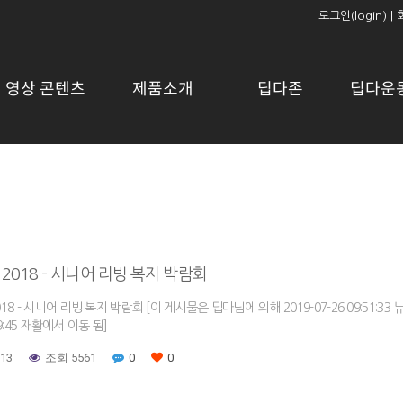
로그인(login)
|
영상 콘텐츠
제품소개
딥다존
딥다운
 2018 - 시니어 리빙 복지 박람회
2018 - 시니어 리빙 복지 박람회 [이 게시물은 딥다님에 의해 2019-07-26 09:51:
:39:45 재활에서 이동 됨]
-13
조회 5561
0
0