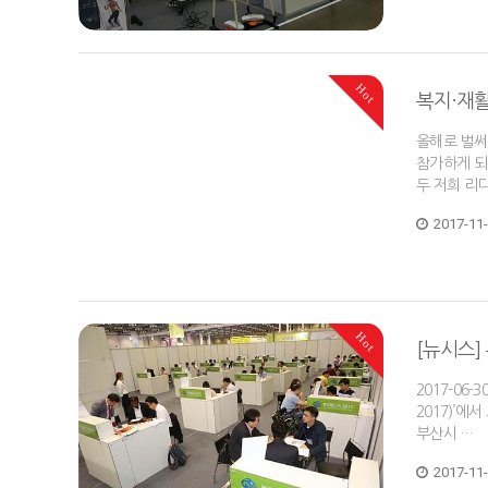
Hot
복지·재활
올해로 벌써
참가하게 되
두 저희 리
2017-11
Hot
[뉴시스]
2017-06
2017)’에
부산시 …
2017-11