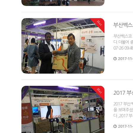
Hot
부산벡스
부산벡스코 
다.더불어 
07-26 09
2017-11
Hot
2017 
2017 부
을 보여주셨
다.,2017
2017-11