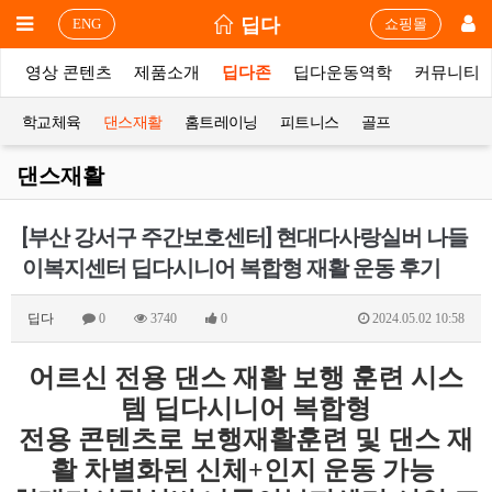
딥다
ENG
쇼핑몰
상
영상 콘텐츠
제품소개
딥다존
딥다운동역학
커뮤니티
학교체육
댄스재활
홈트레이닝
피트니스
골프
댄스재활
[부산 강서구 주간보호센터] 현대다사랑실버 나들
이복지센터 딥다시니어 복합형 재활 운동 후기
딥다
0
3740
0
2024.05.02 10:58
어르신 전용 댄스 재활 보행 훈련 시스
템
딥다시니어 복합형
전용 콘텐츠로 보행재활훈련 및 댄스 재
활 차별화된 신체+인지 운동 가능