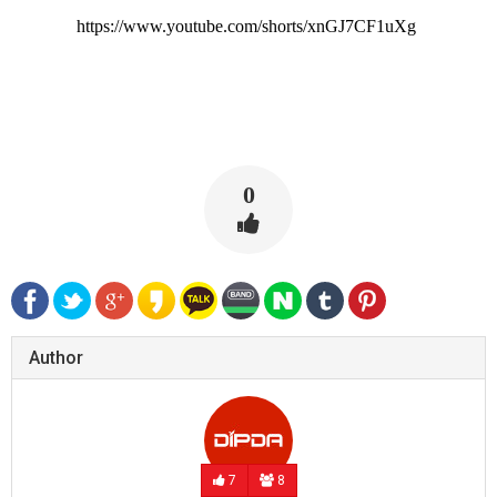
https://www.youtube.com/shorts/xnGJ7CF1uXg
0
Author
7
8