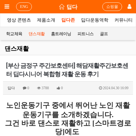
딥다
ENG
쇼핑몰
상
영상 콘텐츠
제품소개
딥다존
딥다운동역학
커뮤니티
학교체육
댄스재활
홈트레이닝
피트니스
골프
댄스재활
[부산 금정구 주간보호센터] 해담재활주간보호센
터 딥다시니어 복합형 재활 운동 후기
딥다
0
3788
0
2024.04.30 16:09
노인운동기구 중에서 뛰어난
노인 재활
운동기구를 소개하겠습니다.
그건 바로 댄스로 재활하고 [스마트경로
당]에도